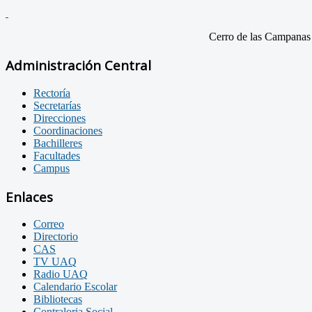
Cerro de las Campanas
Administración Central
Rectoría
Secretarías
Direcciones
Coordinaciones
Bachilleres
Facultades
Campus
Enlaces
Correo
Directorio
CAS
TV UAQ
Radio UAQ
Calendario Escolar
Bibliotecas
Contraloria Social