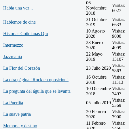
06
Visitas:
Había una vez...
Noviembre
6027
2018
31 Octubre
Visitas:
Hablemos de cine
2019
6633
10 Agosto
Visitas:
Historias Cotidianas Qro
2020
9000
28 Enero
Visitas:
Intermezzo
2020
4099
22 Mayo
Visitas:
Jazzmanía
2019
13107
Visitas:
La Flor del Corazón
23 Julio 2020
5863
16 Octubre
Visitas:
La otra página "Rock en oposición"
2018
11313
10 Diciembre
Visitas:
La pregunta del águila que se levanta
2018
7497
Visitas:
La Puertita
05 Julio 2019
5369
20 Febrero
Visitas:
La suave patria
2020
7900
11 Febrero
Visitas:
Memoria y destino
2020
5466