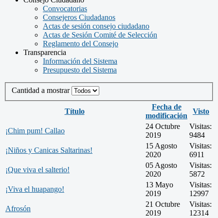
Convocatorias
Consejeros Ciudadanos
Actas de sesión consejo ciudadano
Actas de Sesión Comité de Selección
Reglamento del Consejo
Transparencia
Información del Sistema
Presupuesto del Sistema
Cantidad a mostrar
Fecha de
Título
Visto
modificación
24 Octubre
Visitas:
¡Chim pum! Callao
2019
9484
15 Agosto
Visitas:
¡Niños y Canicas Saltarinas!
2020
6911
05 Agosto
Visitas:
¡Que viva el salterio!
2020
5872
13 Mayo
Visitas:
¡Viva el huapango!
2019
12997
21 Octubre
Visitas:
Afrosón
2019
12314