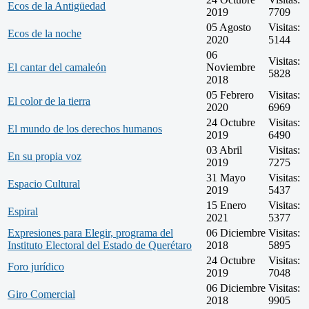
Ecos de la Antigüedad
2019
7709
05 Agosto
Visitas:
Ecos de la noche
2020
5144
06
Visitas:
El cantar del camaleón
Noviembre
5828
2018
05 Febrero
Visitas:
El color de la tierra
2020
6969
24 Octubre
Visitas:
El mundo de los derechos humanos
2019
6490
03 Abril
Visitas:
En su propia voz
2019
7275
31 Mayo
Visitas:
Espacio Cultural
2019
5437
15 Enero
Visitas:
Espiral
2021
5377
Expresiones para Elegir, programa del
06 Diciembre
Visitas:
Instituto Electoral del Estado de Querétaro
2018
5895
24 Octubre
Visitas:
Foro jurídico
2019
7048
06 Diciembre
Visitas:
Giro Comercial
2018
9905