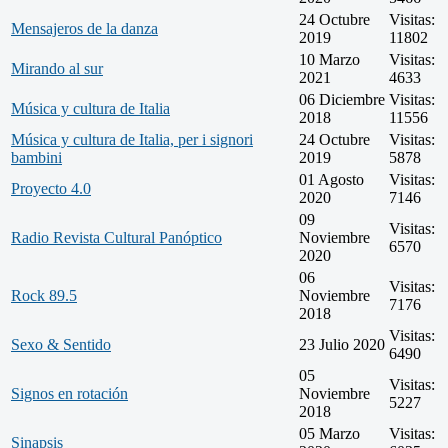
24 Octubre
Visitas:
Mensajeros de la danza
2019
11802
10 Marzo
Visitas:
Mirando al sur
2021
4633
06 Diciembre
Visitas:
Música y cultura de Italia
2018
11556
Música y cultura de Italia, per i signori
24 Octubre
Visitas:
bambini
2019
5878
01 Agosto
Visitas:
Proyecto 4.0
2020
7146
09
Visitas:
Radio Revista Cultural Panóptico
Noviembre
6570
2020
06
Visitas:
Rock 89.5
Noviembre
7176
2018
Visitas:
Sexo & Sentido
23 Julio 2020
6490
05
Visitas:
Signos en rotación
Noviembre
5227
2018
05 Marzo
Visitas:
Sinapsis