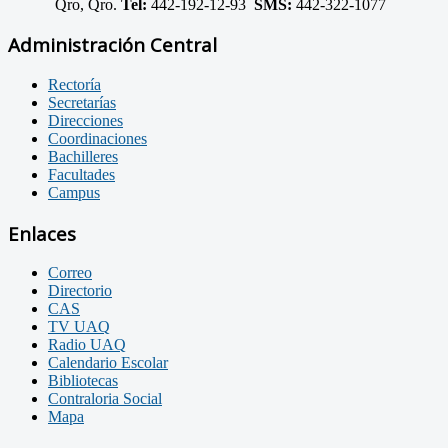
Qro, Qro.
Tel:
442-192-12-93
SMS:
442-322-1077
Administración Central
Rectoría
Secretarías
Direcciones
Coordinaciones
Bachilleres
Facultades
Campus
Enlaces
Correo
Directorio
CAS
TV UAQ
Radio UAQ
Calendario Escolar
Bibliotecas
Contraloria Social
Mapa